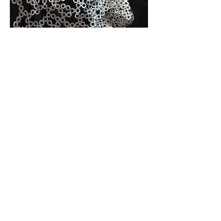
Je m'engage à faire un don de 1% de mon
chiffre d'affaire annuel à ONG WWF
Adresse : 23 Rue du Moure-Froid,